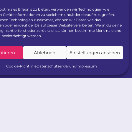
 optimales Erlebnis zu bieten, verwenden wir Technologien wie
m Geräteinformationen zu speichern und/oder darauf zuzugreifen.
esen Technologien zustimmst, können wir Daten wie das
en oder eindeutige IDs auf dieser Website verarbeiten. Wenn du deine
 nicht erteilst oder zurückziehst, können bestimmte Merkmale und
 beeinträchtigt werden.
ptieren
Ablehnen
Einstellungen ansehen
Cookie-Richtlinie
Datenschutzerklärung
Impressum