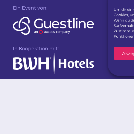
Ein Event von:
Um dir ein
Cookies, u
Wenn du di
Surfverhalt
Zustimmung
Funktionen
In Kooperation mit:
Akze