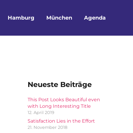
Hamburg
München
Agenda
Neueste Beiträge
This Post Looks Beautiful even
with Long Interesting Title
12. April 2019
Satisfaction Lies in the Effort
21. November 2018