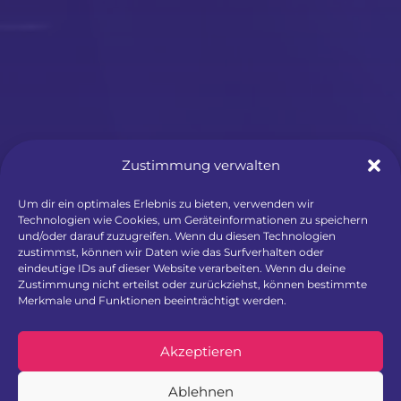
Zustimmung verwalten
Um dir ein optimales Erlebnis zu bieten, verwenden wir
Technologien wie Cookies, um Geräteinformationen zu speichern
und/oder darauf zuzugreifen. Wenn du diesen Technologien
zustimmst, können wir Daten wie das Surfverhalten oder
Wir laden ein zum
eindeutige IDs auf dieser Website verarbeiten. Wenn du deine
Zustimmung nicht erteilst oder zurückziehst, können bestimmte
Merkmale und Funktionen beeinträchtigt werden.
Oktoberguest
Akzeptieren
Wertvolle Inhalte und ein gemütlicher Ausklang
Ablehnen
am Abend.