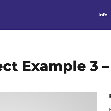
Info
ect Example 3 –