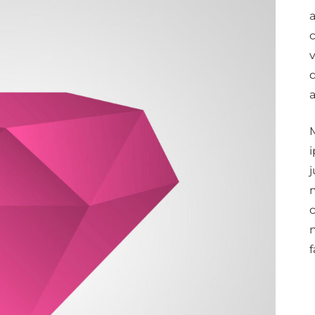
a
a
M
j
c
n
f