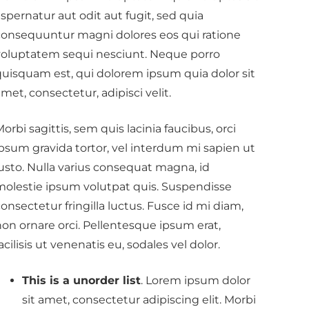
spernatur aut odit aut fugit, sed quia
consequuntur magni dolores eos qui ratione
voluptatem sequi nesciunt. Neque porro
quisquam est, qui dolorem ipsum quia dolor sit
met, consectetur, adipisci velit.
orbi sagittis, sem quis lacinia faucibus, orci
ipsum gravida tortor, vel interdum mi sapien ut
usto. Nulla varius consequat magna, id
molestie ipsum volutpat quis. Suspendisse
onsectetur fringilla luctus. Fusce id mi diam,
on ornare orci. Pellentesque ipsum erat,
acilisis ut venenatis eu, sodales vel dolor.
This is a unorder list
. Lorem ipsum dolor
sit amet, consectetur adipiscing elit. Morbi