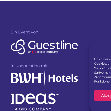
Ein Event von:
Um dir ein
Cookies, u
In Kooperation mit:
Wenn du di
Surfverhalt
Zustimmung
Funktionen
Akze