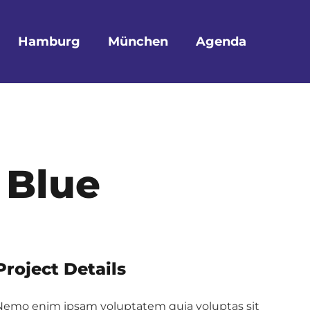
Hamburg
München
Agenda
 Blue
Project Details
Nemo enim ipsam voluptatem quia voluptas sit